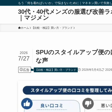
もう「何を着ればいいか」で悩まないために｜マネキン買いで失敗
30代・40代メンズの服選び改善ラ
｜マジメン
ホーム
【比較・検証】買い方・ブランド
SPUのスタイルアップ便の
2026
7/27
な声
広告
2026年5月4日
202
【比較・検証】買い方・ブランド